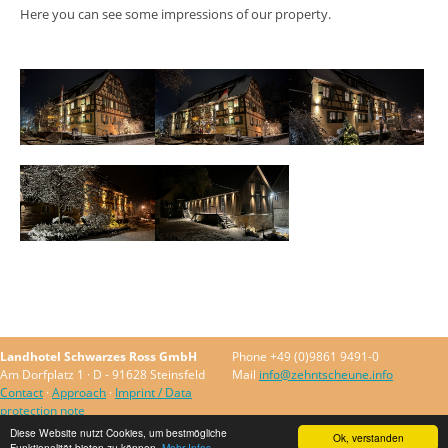
Here you can see some impressions of our property.
Landhotel Schwarzes Ross GmbH
Phone +49 (0)9861 9491-0
Am Dorfplatz 1 · D - 91628 Steinsfeld
Mail
info@zehntscheune.info
Contact
·
Approach
·
Imprint / Data
protection note
Diese Website nutzt Cookies, um bestmögliche
Ok, verstanden
Funktionalität bieten zu können.
Mehr Infos